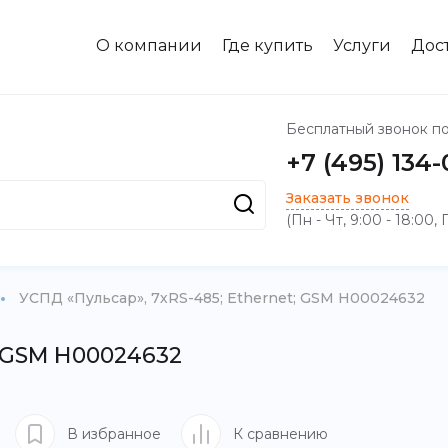
О компании
Где купить
Услуги
Дос
Бесплатный звонок п
+7 (495) 134
Заказать звонок
(Пн - Чт, 9:00 - 18:00, 
УСПД «Пульсар», 7хRS-485; Ethernet; GSM Н00024632
; GSM Н00024632
В избранное
К сравнению