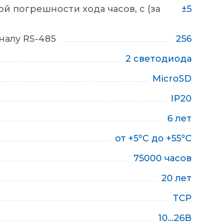
 погрешности хода часов, с (за
±5
налу RS-485
256
2 светодиода
MicroSD
IP20
6 лет
от +5°С до +55°С
75000 часов
20 лет
TCP
10...26В