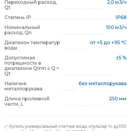
Переходный расход,
2,0 м3/ч
Qt
Степень IP
IP68
Номинальный
100 м3/ч
расход, Qn
Диапазон температур
от +5 до +95 °С
воды
Допустимая
±5 %
погрешность в
диапазоне Qmin ≤ Q <
Qt
Наличие
без металлорукава
металлорукава
Длина проливной
250 мм
части, L
✅ Купить универсальный счетчик воды «пульсар т» ду100