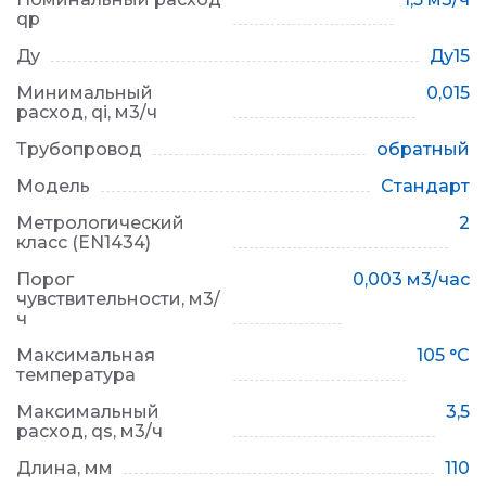
qp
Ду
Ду15
Минимальный
0,015
расход, qi, м3/ч
Трубопровод
обратный
Модель
Стандарт
Метрологический
2
класс (EN1434)
Порог
0,003 м3/час
чувствительности, м3/
ч
Максимальная
105 °C
температура
Максимальный
3,5
расход, qs, м3/ч
Длина, мм
110