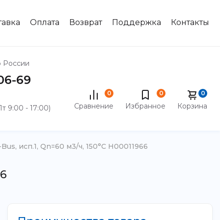
тавка
Оплата
Возврат
Поддержка
Контакты
о России
-06-69
0
0
0
Сравнение
Избранное
Корзина
Пт 9:00 - 17:00)
us, исп.1, Qn=60 м3/ч, 150°C Н00011966
66