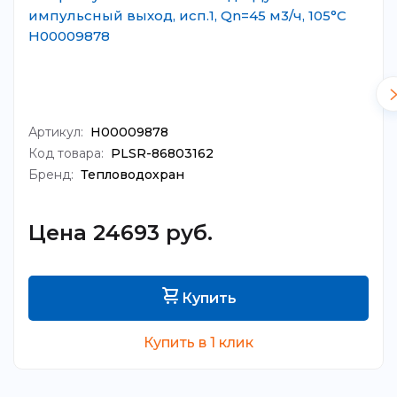
импульсный выход, исп.1, Qn=45 м3/ч, 105°C
Н00009878
Артикул:
Н00009878
Код товара:
PLSR-86803162
Бренд:
Тепловодохран
Цена 24693 руб.
Купить
Купить в 1 клик