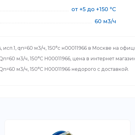
от +5 до +150 °С
60 м3/ч
 исп.1, qn=60 м3/ч, 150°c н00011966 в Москве на офи
Qn=60 м3/ч, 150°C Н00011966, цена в интернет магази
Qn=60 м3/ч, 150°C Н00011966 недорого с доставкой.