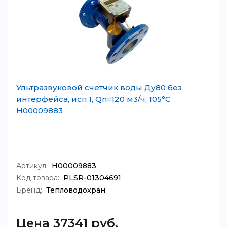
Ультразвуковой счетчик воды Ду80 без
интерфейса, исп.1, Qn=120 м3/ч, 105°C
Н00009883
Артикул:
Н00009883
Код товара:
PLSR-01304691
Бренд:
Тепловодохран
Цена 37341 руб.