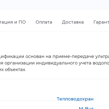
тация и ПО
Оплата
Доставка
Гаран
ификации основан на приеме-передаче ультраз
ля организации индивидуального учета водопот
 объектах.
Тепловодохран
M-Bus