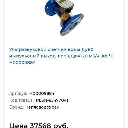
Ультразвуковой счетчик воды Ду80
импульсный выход, исп.1, Qn=120 м3/ч, 105°C
Н00009884
Артикул:
Н00009884
Код товара:
PLSR-85477041
Бренд:
Тепловодохран
Цена 37568 руб.