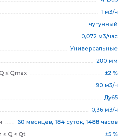
1 м3/ч
чугунный
0,072 м3/час
Универсальные
200 мм
 Q ≤ Qmax
±2 %
90 м3/ч
Ду65
0,36 м3/ч
и
60 месяцев, 184 суток, 1488 часов
≤ Q < Qt
±5 %