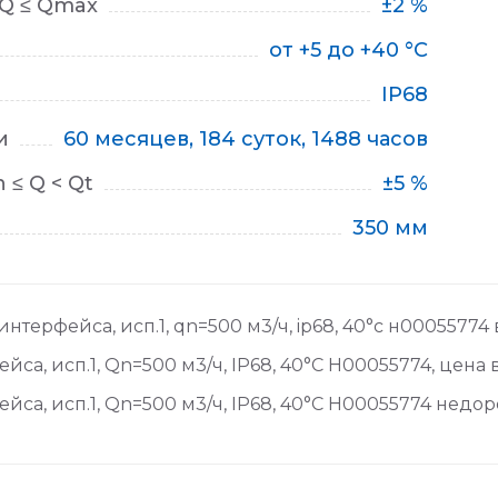
 Q ≤ Qmax
±2 %
от +5 до +40 °С
IP68
и
60 месяцев, 184 суток, 1488 часов
≤ Q < Qt
±5 %
350 мм
нтерфейса, исп.1, qn=500 м3/ч, ip68, 40°c н0005577
са, исп.1, Qn=500 м3/ч, IP68, 40°C Н00055774, цена 
са, исп.1, Qn=500 м3/ч, IP68, 40°C Н00055774 недор