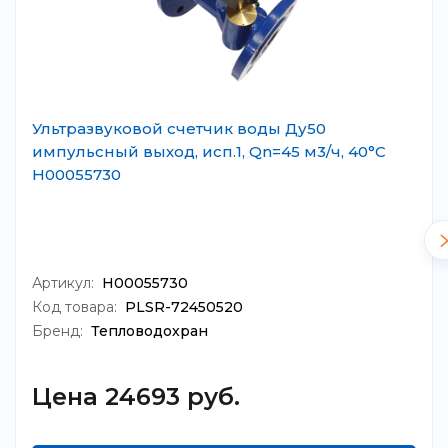
Ультразвуковой счетчик воды Ду50
импульсный выход, исп.1, Qn=45 м3/ч, 40°C
Н00055730
Артикул:
Н00055730
Код товара:
PLSR-72450520
Бренд:
Тепловодохран
Цена 24693 руб.