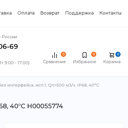
тавка
Оплата
Возврат
Поддержка
Контакты
о России
-06-69
0
0
0
Сравнение
Избранное
Корзина
Пт 9:00 - 17:00)
з интерфейса, исп.1, Qn=500 м3/ч, IP68, 40°C
P68, 40°C Н00055774