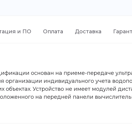
тация и ПО
Оплата
Доставка
Гаран
ификации основан на приеме-передаче ультраз
ля организации индивидуального учета водопот
 объектах. Устройство не имеет модулей дис
положенного на передней панели вычислительн