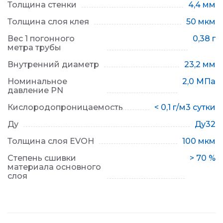
Толщина стенки
4,4 мм
Толщина слоя клея
50 мкм
Вес 1 погонного
0,38 г
метра трубы
Внутренний диаметр
23,2 мм
Номинальное
2,0 МПа
давление PN
Кислородопроницаемость
< 0,1 г/м3 сутки
Ду
Ду32
Толщина слоя EVOH
100 мкм
Степень сшивки
> 70 %
материала основного
слоя