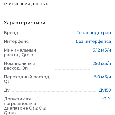
считывания данных.
Характеристики
Бренд
Тепловодохран
Интерфейс
без интерфейса
Минимальный
3,12 м3/ч
расход, Qmin
Номинальный
250 м3/ч
расход, Qn
Переходный расход,
5,0 м3/ч
Qt
Ду
Ду150
Допустимая
±2 %
погрешность в
диапазоне Qt ≤ Q ≤
Qmax