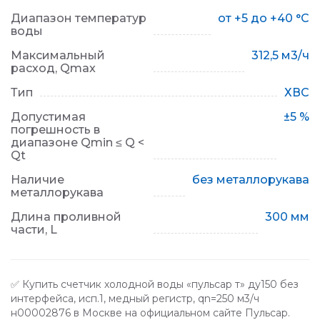
Диапазон температур
от +5 до +40 °С
воды
Максимальный
312,5 м3/ч
расход, Qmax
Тип
ХВС
Допустимая
±5 %
погрешность в
диапазоне Qmin ≤ Q <
Qt
Наличие
без металлорукава
металлорукава
Длина проливной
300 мм
части, L
✅ Купить счетчик холодной воды «пульсар т» ду150 без
интерфейса, исп.1, медный регистр, qn=250 м3/ч
н00002876 в Москве на официальном сайте Пульсар.