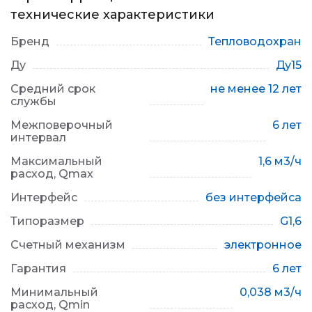
технические характеристики
Бренд
Тепловодохран
Ду
Ду15
Средний срок
не менее 12 лет
службы
Межповерочный
6 лет
интервал
Максимальный
1,6 м3/ч
расход, Qmax
Интерфейс
без интерфейса
Типоразмер
G1,6
Счетный механизм
электронное
Гарантия
6 лет
Минимальный
0,038 м3/ч
расход, Qmin